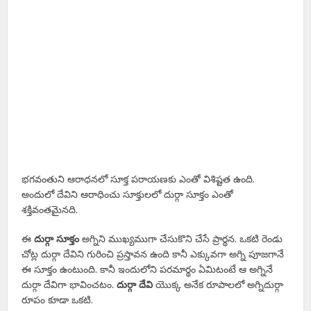
భగవంతుని ఆరాధనలో సూక్త పరాయణకు ఎంతో విశిష్టత ఉంది.
అందులో దేవిని ఆరాధించు సూక్తులలో దుర్గా సూక్తం ఎంతో
శక్తివంతమైనది.
ఈ
దుర్గా సూక్తం
అగ్నిని ముఖ్యముగా చేసుకొని చేసే ప్రార్థన. ఒకటి రెండు
చోట్ల దుర్గా దేవిని గురించి ప్రస్తావన ఉంది కానీ ఎక్కువగా అగ్ని పూజగానే
ఈ సూక్తం ఉంటుంది. కానీ ఇందులోని పరమార్థం ఏమిటంటే ఆ అగ్నినే
దుర్గా దేవిగా భావించటం.
దుర్గా దేవి
యొక్క అనేక రూపాలలో అగ్నిదుర్గా
రూపం కూడా ఒకటి.