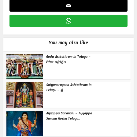
You may also like
Goda Ashtothram in Telugu –
గోదా అష్టోత్రం
Satyanarayana Ashtothram in
Telugu – శ్రీ...
Ayyappa Saranalu – Ayyappa
Saranu Gosha Telugu...