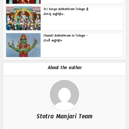
Sri Surya Ashtothram Telugu శ్రీ
సూర్య అష్టోత్రం...
Chandi Ashtothram in Telugu –
చండీ అష్టోత్రం
About the author
Stotra Manjari Team