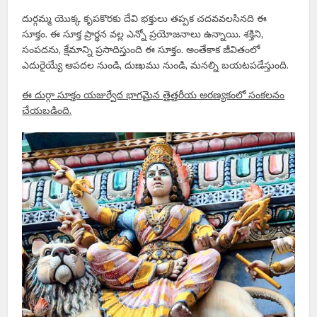
దుర్గమ్మ యొక్క కృపకొరకు దేవి భక్తులు తప్పక చదవవలసినది ఈ
సూక్తం. ఈ సూక్త ప్రార్థన వల్ల ఎన్నో ప్రయోజనాలు ఉన్నాయి. శక్తిని,
సంపదను, క్షేమాన్ని ప్రసాదిస్తుంది ఈ సూక్తం. అంతేకాక జీవితంలో
ఎదురైయ్యే ఆపదల నుండి, దుఃఖము నుండి, మనల్ని బయటపడేస్తుంది.
ఈ దుర్గా సూక్తం యజుర్వేద భాగమైన తైత్తరీయ అరణ్యకంలో సంకలనం
చేయబడింది.