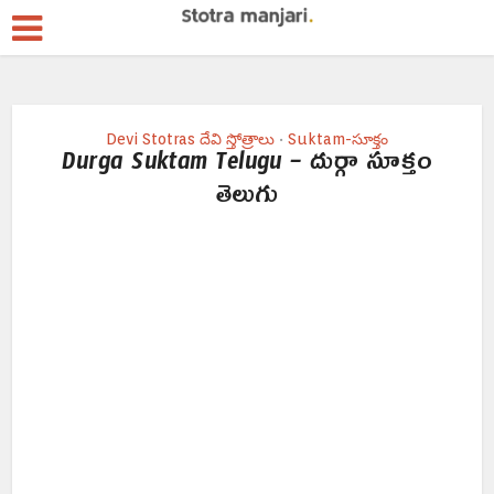
Devi Stotras దేవి స్తోత్రాలు
Suktam-సూక్తం
•
Durga Suktam Telugu – దుర్గా సూక్తం
తెలుగు