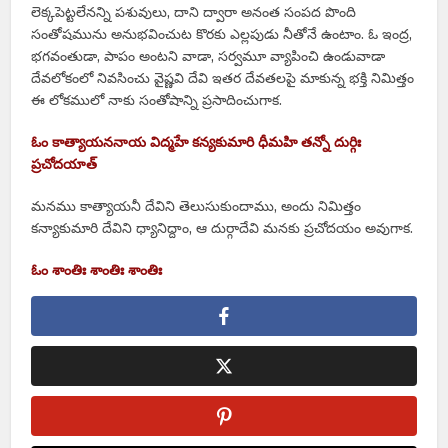
లెక్కపెట్టలేనన్ని పశువులు, దాని ద్వారా అనంత సంపద పొంది
సంతోషమును అనుభవించుట కొరకు ఎల్లపుడు నీతోనే ఉంటాం. ఓ ఇంద్ర,
భగవంతుడా, పాపం అంటని వాడా, సర్వమూ వ్యాపించి ఉండువాడా
దేవలోకంలో నివసించు వైష్ణవి దేవి ఇతర దేవతలపై మాకున్న భక్తి నిమిత్తం
ఈ లోకములో నాకు సంతోషాన్ని ప్రసాదించుగాక.
ఓం కాత్యాయననాయ విద్మహే కన్యకుమారి ధీమహి తన్నో దుర్గిః
ప్రచోదయాత్
మనము కాత్యాయనీ దేవిని తెలుసుకుందాము, అందు నిమిత్తం
కన్యాకుమారి దేవిని ధ్యానిద్దాం, ఆ దుర్గాదేవి మనకు ప్రచోదయం అవుగాక.
ఓం శాంతిః శాంతిః శాంతిః