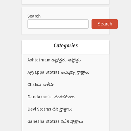
Search
Search
Categories
Ashtothram అష్టోత్తరం-అష్టోత్రం
Ayyappa Stotras అయ్యప్ప స్తోత్రాలు
Chalisa చాలీసా
Dandakam's- దండకములు
Devi Stotras దేవి స్తోత్రాలు
Ganesha Stotras గణేశ స్తోత్రాలు