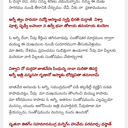
ఓ దుర్గా దేవి, నేను నిన్ను శరణు వేడుచున్నాను. నన్ను ఈ దుఃఖ
సాగరము నుండి తీరానికి చేర్చుము. దేవీ, నీకు నా ప్రణామములు
అగ్నే త్వం పారయా నవ్యో అస్మాంధ స్వస్తి భిరతి దుర్గాణి విశ్వా
పూశ్చ పృథ్వీ బహులా న ఉర్వీ భవా తోకాయ తనయాయ శంయోః
ఓ అగ్ని దేవా, నీవు కీర్తింప తగినవాడవు. సంతోషకర మార్గముల ద్వారా
మమ్ము ఈ దుఃఖముల నుండి సుదూరముగా తీసుకువెళ్లుము.
మా ఊరు, దేశము, ప్రపంచము సుభిక్షంగా ఉండుగాక. నీవు మా పిల్లలకు
మరియూ వారి పిల్లలకు సంతోషము చేకూర్చుగాక.
విశ్వాని నో దుర్గహా జాతవేదః సింధున్న నావా దురితా తిపర్షి
అగ్నే అత్రి వన్మనసా గృణానో అస్మాకం బోధ్యవితా తనూనామ్
జాతవేద అనబడు ఓ అగ్ని, సముద్రములో పడి తల్లడిల్లే వ్యక్తిని పడవ
కాపాడునట్లు, నీవు మా దుఃఖములను తొలగించి మమ్ము కాపాడు.
మా శరీరములు కాపాడు ఓ అగ్ని, ఇతరుల సంతోషమును ఎల్లప్పుడూ
మనస్సు యందు ఆలోచించు అత్రి మహర్షివలె, నీవుకూడా మా
శ్రేయస్సును, సంతోషమును మనస్సు నందు ఉంచుకో.
పృతనా జితగ్ం సహమానముగ్ర మగ్నిగ్ం హువేమ పరమాధ్స-ధస్ధాత్