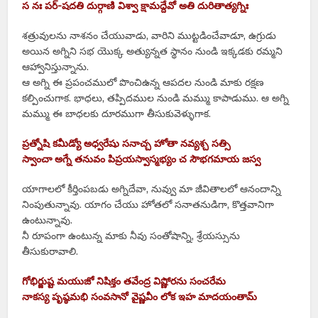
స నః పర్-షదతి దుర్గాణి విశ్వా క్షామద్దేవో అతి దురితాత్యగ్నిః
శత్రువులను నాశనం చేయువాడు, వారిని ముట్టడించేవాడూ, ఉగ్రుడు
అయిన అగ్నిని సభ యొక్క అత్యున్నత స్థానం నుండి ఇక్కడకు రమ్మని
ఆహ్వానిస్తున్నాను.
ఆ అగ్ని ఈ ప్రపంచములో పొంచిఉన్న ఆపదల నుండి మాకు రక్షణ
కల్పించుగాక. భాధలు, తప్పిదముల నుండి మమ్ము కాపాడుము. ఆ అగ్ని
మమ్ము ఈ బాధలకు దూరముగా తీసుకువెళ్ళుగాక.
ప్రత్నోషి కమీడ్యో అధ్వరేషు సనాచ్చ హోతా నవ్యశ్చ సత్సి
స్వాంచా అగ్నే తనువం పిప్రయస్వాస్మభ్యం చ సౌభగమాయ జస్వ
యాగాలలో కీర్తింపబడు అగ్నిదేవా, నువ్వు మా జీవితాలలో ఆనందాన్ని
నింపుతున్నావు. యాగం చేయు హోతలో సనాతనుడిగా, కొత్తవానిగా
ఉంటున్నావు.
నీ రూపంగా ఉంటున్న మాకు నీవు సంతోషాన్ని, శ్రేయస్సును
తీసుకురావాలి.
గోభిర్జుష్ట మయుజో నిషిక్తం తవేంద్ర విష్ణోరను సంచరేమ
నాకస్య పృష్ఠమభి సంవసానో వైష్ణవీం లోక ఇహ మాదయంతామ్