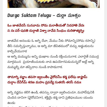
Durga Suktam Telugu – దుర్గా సూక్తం
ఓం జాతవేదసే సునవామ సోమ మరాతీయతో నిదహాతి వేదః
స నః పర్-షదతి దుర్గాణి విశ్వా నావేవ సింధుం దురితాత్యగ్నిః
జాతవేద అనబడు ఓ అగ్ని దేవా, మేము నీకు సోమాన్ని(సోమ రసాన్ని)
తీసి సమర్పిస్తున్నాము, ఆ అగ్ని మా జీవితములో వచ్చు అడ్డంకులను
కాల్చివేయుగాక
ఆ అగ్ని మమ్మును అన్ని ధుఃఖాల నుండి రక్షించునుగాక. ఎలాగైతే సముద్ర
మార్గమున ప్రయాణించుటకు నావ ఉపయోగపడుచున్నదో అట్లే అగ్ని
మమ్మల్ని మా తప్పిదాల నుండి కాపాడుగాక.
తామాగ్ని వర్ణాం తపసా జ్వలంతీం వైరోచనీం కర్మ ఫలేషు జుష్టామ్
దుర్గాం దేవీగ్‍మ్ శరణ మహం ప్రపద్యే సుతరసి తరసే నమః
అగ్ని వర్ణము కలిగి ఉండి, తపస్సు ద్వారా జ్వలించుచూ, మహాదేవునికి
చెందిన దానిగా (వైరోచనిగా), శక్తియై కర్మ దాని ప్రతిఫలముల యందు
ఉండు