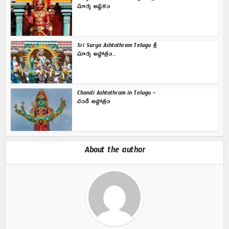
సూర్య అష్టకం
Sri Surya Ashtothram Telugu శ్రీ
సూర్య అష్టోత్రం...
Chandi Ashtothram in Telugu –
చండీ అష్టోత్రం
About the author