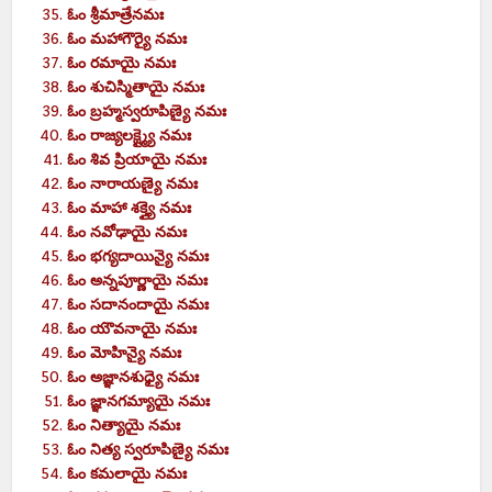
ఓం శ్రీమాత్రేనమః
ఓం మహాగౌర్యై నమః
ఓం రమాయై నమః
ఓం శుచిస్మితాయై నమః
ఓం బ్రహ్మస్వరూపిణ్యై నమః
ఓం రాజ్యలక్ష్మ్యై నమః
ఓం శివ ప్రియాయై నమః
ఓం నారాయణ్యై నమః
ఓం మాహా శక్త్యై నమః
ఓం నవోఢాయై నమః
ఓం భగ్యదాయిన్యై నమః
ఓం అన్నపూర్ణాయై నమః
ఓం సదానందాయై నమః
ఓం యౌవనాయై నమః
ఓం మోహిన్యై నమః
ఓం అజ్ఞానశుధ్యై నమః
ఓం జ్ఞానగమ్యాయై నమః
ఓం నిత్యాయై నమః
ఓం నిత్య స్వరూపిణ్యై నమః
ఓం కమలాయై నమః