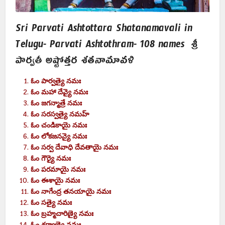
Sri Parvati Ashtottara Shatanamavali in
Telugu- Parvati Ashtothram- 108 names శ్రీ
పార్వతీ అష్టోత్తర శతనామావళి
ఓం పార్వత్యై నమః
ఓం మహా దేవ్యై నమః
ఓం జగన్మాత్రే నమః
ఓం సరస్వత్యై నమహ్
ఓం చండికాయై నమః
ఓం లోకజనన్యై నమః
ఓం సర్వ
దేవాధి దేవతాయై నమః
ఓం గౌర్యై నమః
ఓం పరమాయై నమః
ఓం ఈశాయై నమః
ఓం నాగేంద్ర తనయాయై నమః
ఓం సత్యై నమః
ఓం బ్రహ్మచారిణ్యై నమః
ఓం శర్వాణ్యై నమః