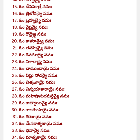
ఓం దేవమాత్రే నమః
ఓం త్రిలోచన్యై నమః
ఓం బ్రహ్మణ్యై నమః
ఓం వైష్ణవ్యై నమః
ఓం రౌద్ర్యై నమః
ఓం కాళరాత్ర్యై నమః
ఓం తపస్విన్యై నమః
ఓం శివదూత్యై నమః
ఓం విశాలాక్ష్యై నమః
ఓం చాముండాయై నమః
ఓం విష్ణు సోదర్యై నమః
ఓం చిత్కళాయై నమః
ఓం చిన్మయాకారాయై నమః
ఓం మహిషాసురమర్దిన్యై నమః
ఓం కాత్యాయిన్యై నమః
ఓం కాలరూపాయై నమః
ఓం గిరిజాయై నమః
ఓం మేనకాత్మజాయై నమః
ఓం భవాన్యై నమః
ఓం మాతృకాయై నమః