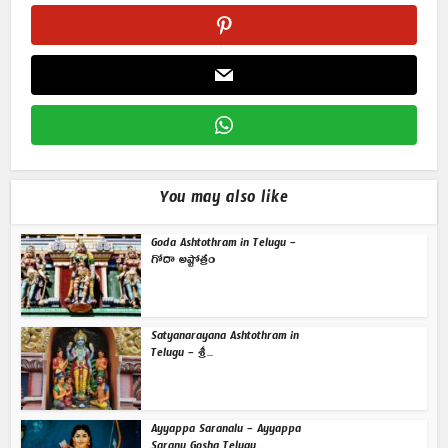
You may also like
Goda Ashtothram in Telugu –
గోదా అష్టోత్రం
Satyanarayana Ashtothram in
Telugu – శ్రీ...
Ayyappa Saranalu – Ayyappa
Saranu Gosha Telugu...