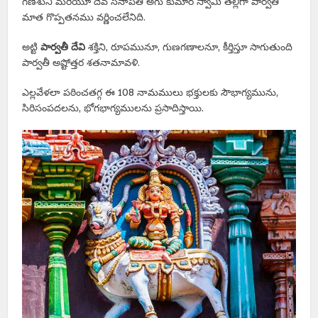
గణేశుని మరియూ దేవ సేనాపతి అగు కుమార స్వామి తల్లిగా పార్వతీ
మాత గొప్పతనము వర్ణించలేనిది.
అట్టి
పార్వతీ దేవి
శక్తిని, రూపమునూ, గుణగణాలనూ, కీర్తిస్తూ సాగుతుంది
పార్వతీ అష్టోత్తర శతనామావళి.
ఎల్లవేళలా పఠించతగ్గ ఈ 108 నామములు భక్తులకు సౌభాగ్యమును,
సిరిసంపదలను, భోగభాగ్యములను ప్రసాదిస్తాయి.