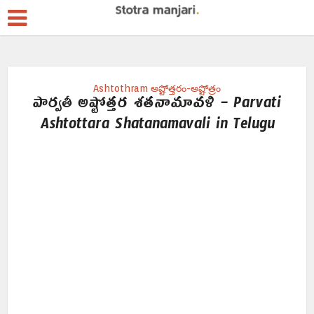
Ashtothram అష్టోత్తరం-అష్టోత్రం
పార్వతీ అష్టోత్తర శతనామావళి – Parvati
Ashtottara Shatanamavali in Telugu