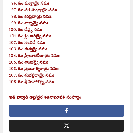
ఓం ముక్తాయై నమః
ఓం వర మంత్రాయై నమః
ఓం కరప్రదాయై నమః
ఓం వాగ్భవ్యై నమః
ఓం దేవ్యై నమః
ఓం క్లీం కారిణ్యై నమః
ఓం సంవిదే నమః
ఓం ఈశ్వర్యై నమః
ఓం హ్రీంకారబీజాయై నమః
ఓం శాంభవ్యై నమః
ఓం ప్రణవాత్మికాయై నమః
ఓం శుభప్రదాయై నమః
ఓం శ్రీ మహాగౌర్యై నమః
ఇతి పార్వతీ అష్టోత్తర శతనామావళి సంపూర్ణం