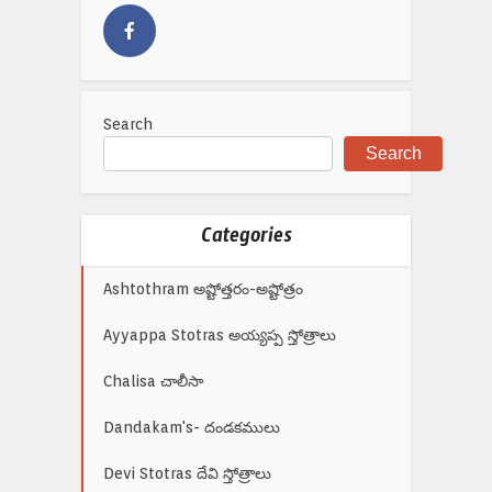
Search
Search
Categories
Ashtothram అష్టోత్తరం-అష్టోత్రం
Ayyappa Stotras అయ్యప్ప స్తోత్రాలు
Chalisa చాలీసా
Dandakam's- దండకములు
Devi Stotras దేవి స్తోత్రాలు