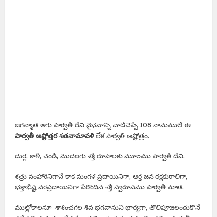
జగన్మాత అగు పార్వతీ దేవి వైభవాన్ని చాటిచెప్పే 108 నామములే ఈ
పార్వతీ అష్టోత్తర శతనామావళి
లేక పార్వతి అష్టోత్రం.
దుర్గ, కాళీ, చండి, మొదలగు శక్తి రూపాలకు మూలము పార్వతీ దేవి.
శత్రు సంహారినిగానే కాక మంగళ ప్రదాయినిగా, ఆర్త జన రక్షకురాలిగా,
భక్తాభీష్ట వరప్రదాయినిగా పేరొందిన శక్తి స్వరూపము పార్వతీ మాత.
ముల్లోకాలనూ శాశించగల శివ భగవానుని భార్యగా, తొలిపూజలందుకొనే