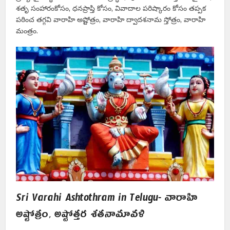
శతృ సంహారంకోసం, ధనప్రాప్తి కోసం, వివాదాల పరిష్కారం కోసం తప్పక
పఠించ తగ్గవి వారాహి అష్టోత్రం, వారాహి ద్వాదశనామ స్తోత్రం, వారాహి
మంత్రం.
Sri Varahi Ashtothram in Telugu- వారాహి
అష్టోత్రం, అష్టోత్తర శతనామావళి