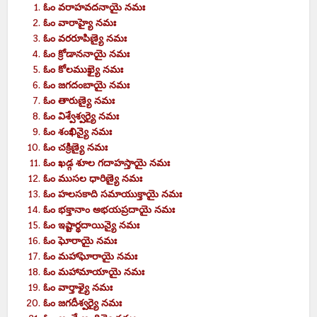
ఓం
వరాహవదనాయై
నమః
ఓం
వారాహ్యై
నమః
ఓం
వరరూపిణ్యై
నమః
ఓం
క్రోడాననాయై
నమః
ఓం
కోలముఖ్యై
నమః
ఓం
జగదంబాయై
నమః
ఓం
తారుణ్యై
నమః
ఓం
విశ్వేశ్వర్యై
నమః
ఓం
శంఖిన్యై
నమః
ఓం
చక్రిణ్యై
నమః
ఓం
ఖడ్గ శూల గదాహస్తాయై
నమః
ఓం
ముసల ధారిణ్యై
నమః
ఓం
హలసకాది
సమాయుక్తాయై
నమః
ఓం
భక్తానాం
అభయప్రదాయై
నమః
ఓం
ఇష్టార్థదాయిన్యై
నమః
ఓం
ఘోరాయై
నమః
ఓం
మహాఘోరాయై
నమః
ఓం
మహామాయాయై
నమః
ఓం
వార్తాళ్యై
నమః
ఓం
జగదీశ్వర్యై
నమః