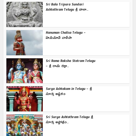
Sri Bala Tripura Sundari
Ashtothram Telugu శ్రీ బాలా...
Hanuman Chalisa Telugu –
హనుమాన్ చాలీసా
Sri Rama Raksha Stotram Telugu
– శ్రీ రామ రక్షా...
Surya Ashtakam in Telugu – శ్రీ
సూర్య అష్టకం
Sri Surya Ashtothram Telugu శ్రీ
సూర్య అష్టోత్రం...