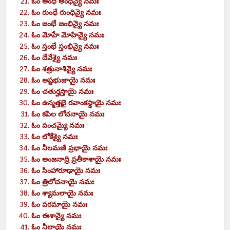
ఓం
అంధే
అంధిన్యై
నమః
ఓం
రుంధే
రుంధిన్యై
నమః
ఓం
జంభే
జంభిన్యై
నమః
ఓం
మోహే
మోహిన్యై
నమః
ఓం
స్తంభే
స్తంభిన్యై
నమః
ఓం
దేవేశ్యై
నమః
ఓం
శత్రునాశిన్యై
నమః
ఓం
అష్టభుజాయై
నమః
ఓం
చతుర్హస్తాయై
నమః
ఓం
ఉన్మత్తభై రవాంకస్థాయై
నమః
ఓం
కపిల లోచనాయై
నమః
ఓం
పంచమ్యై
నమః
ఓం
లోకేశ్యై
నమః
ఓం
నీలమణి ప్రభాయై
నమః
ఓం
అంజనాద్రి ప్రతీకాశాయై
నమః
ఓం
సింహారూఢాయై
నమః
ఓం
త్రిలోచనాయై
నమః
ఓం
శ్యామలాయై
నమః
ఓం
పరమాయై
నమః
ఓం
ఈశాన్యై
నమః
ఓం
నీలాయై
నమః