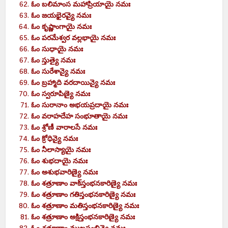
ఓం
బలిమాంస మహాప్రియాయై
నమః
ఓం
జయభైరవ్యై
నమః
ఓం
కృష్ణాంగాయై
నమః
ఓం
పరమేశ్వర వల్లభాయై
నమః
ఓం
సుధాయై
నమః
ఓం
స్తుత్యై
నమః
ఓం
సురేశాన్యై
నమః
ఓం
బ్రహ్మాది వరదాయిన్యై
నమః
ఓం
స్వరూపిణ్యై
నమః
ఓం
సురానాం
అభయప్రదాయై
నమః
ఓం
వరాహదేహ సంభూతాయై
నమః
ఓం
శ్రోణీ
వారాలసే
నమః
ఓం
క్రోధిన్యై
నమః
ఓం
నీలాస్యాయై
నమః
ఓం
శుభదాయై
నమః
ఓం
అశుభవారిణ్యై
నమః
ఓం
శత్రూణాం
వాక్‍స్తంభనకారిణ్యై
నమః
ఓం
శత్రూణాం
గతిస్తంభనకారిణ్యై
నమః
ఓం
శత్రూణాం
మతిస్తంభనకారిణ్యై
నమః
ఓం
శత్రూణాం
అక్షిస్తంభనకారిణ్యై
నమః