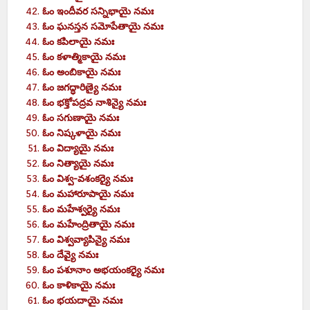
ఓం
ఇందీవర సన్నిభాయై
నమః
ఓం
ఘనస్తన సమోపేతాయై
నమః
ఓం
కపిలాయై
నమః
ఓం
కళాత్మికాయై
నమః
ఓం
అంబికాయై
నమః
ఓం
జగద్ధారిణ్యై
నమః
ఓం
భక్తోపద్రవ నాశిన్యై
నమః
ఓం
సగుణాయై
నమః
ఓం
నిష్కళాయై
నమః
ఓం
విద్యాయై
నమః
ఓం
నిత్యాయై
నమః
ఓం
విశ్వ-వశంకర్యై
నమః
ఓం
మహారూపాయై
నమః
ఓం
మహేశ్వర్యై
నమః
ఓం
మహేంద్రితాయై
నమః
ఓం
విశ్వవ్యాపిన్యై
నమః
ఓం
దేవ్యై
నమః
ఓం
పశూనాం
అభయంకర్యై
నమః
ఓం
కాళికాయై
నమః
ఓం
భయదాయై
నమః