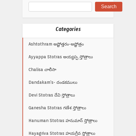
Search
Categories
Ashtothram అష్టోత్తరం-అష్టోత్రం
Ayyappa Stotras అయ్యప్ప స్తోత్రాలు
Chalisa చాలీసా
Dandakam's- దండకములు
Devi Stotras దేవి స్తోత్రాలు
Ganesha Stotras గణేశ స్తోత్రాలు
Hanuman Stotras హనుమాన్ స్తోత్రాలు
Hayagriva Stotras హయగ్రీవ స్తోత్రాలు