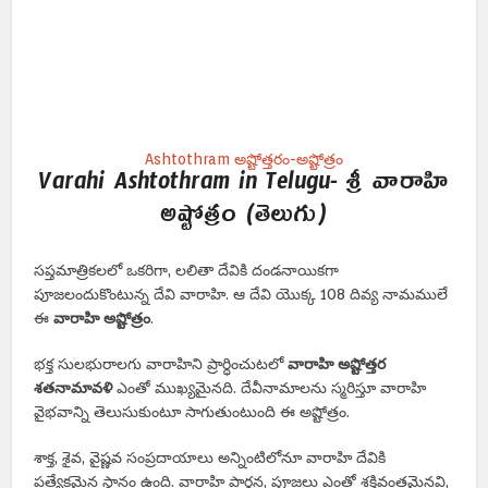
Ashtothram అష్టోత్తరం-అష్టోత్రం
Varahi Ashtothram in Telugu- శ్రీ వారాహి
అష్టోత్రం (తెలుగు)
సప్తమాత్రికలలో ఒకరిగా, లలితా దేవికి దండనాయికగా
పూజలందుకొంటున్న దేవి వారాహి. ఆ దేవి యొక్క 108 దివ్య నామములే
ఈ
వారాహి అష్టోత్రం
.
భక్త సులభురాలగు వారాహిని ప్రార్ధించుటలో
వారాహి అష్టోత్తర
శతనామావళి
ఎంతో ముఖ్యమైనది. దేవీనామాలను స్మరిస్తూ వారాహి
వైభవాన్ని తెలుసుకుంటూ సాగుతుంటుంది ఈ అష్టోత్రం.
శాక్త, శైవ, వైష్ణవ సంప్రదాయాలు అన్నింటిలోనూ వారాహి దేవికి
ప్రత్యేకమైన స్థానం ఉంది. వారాహి ప్రార్ధన, పూజలు ఎంతో శక్తివంతమైనవి,