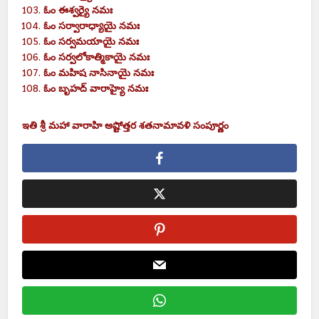
ఓం
ఈశ్వర్యై
నమః
ఓం
సర్వారాధ్యాయై
నమః
ఓం
సర్వమయాయై
నమః
ఓం
సర్వలోకాత్మికాయై
నమః
ఓం
మహిష
నాసినాయై
నమః
ఓం
బృహద్ వారాహ్యై
నమః
ఇతి శ్రీ మహా వారాహి అష్టోత్తర శతనామావళి సంపూర్ణం