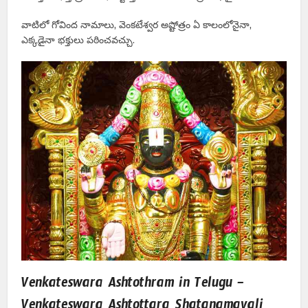
వాటిలో గోవింద నామాలు, వెంకటేశ్వర అష్టోత్రం ఏ కాలంలోనైనా,
ఎక్కడైనా భక్తులు పఠించవచ్చు.
Venkateswara Ashtothram in Telugu –
Venkateswara Ashtottara Shatanamavali