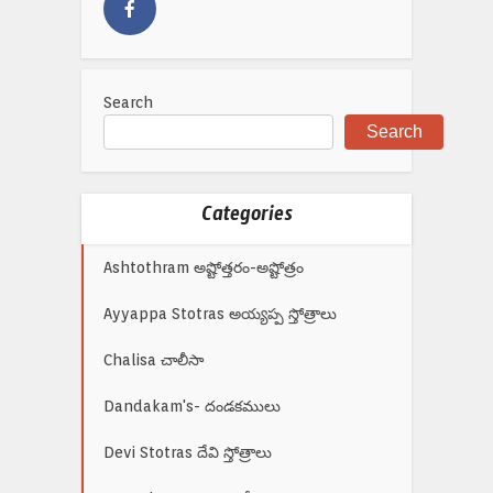
Search
Search
Categories
Ashtothram అష్టోత్తరం-అష్టోత్రం
Ayyappa Stotras అయ్యప్ప స్తోత్రాలు
Chalisa చాలీసా
Dandakam's- దండకములు
Devi Stotras దేవి స్తోత్రాలు