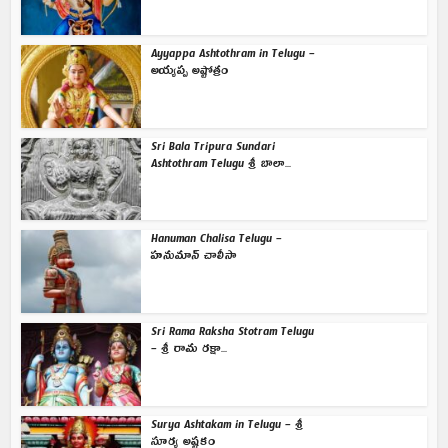
Ayyappa Ashtothram in Telugu –
అయ్యప్ప అష్టోత్రం
Sri Bala Tripura Sundari
Ashtothram Telugu శ్రీ బాలా...
Hanuman Chalisa Telugu –
హనుమాన్ చాలీసా
Sri Rama Raksha Stotram Telugu
– శ్రీ రామ రక్షా...
Surya Ashtakam in Telugu – శ్రీ
సూర్య అష్టకం