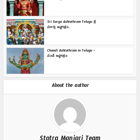
Sri Surya Ashtothram Telugu శ్రీ
సూర్య అష్టోత్రం...
Chandi Ashtothram in Telugu –
చండీ అష్టోత్రం
About the author
Stotra Manjari Team