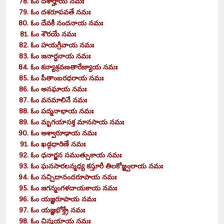
ఓం దశార్హాయ నమః
ఓం దశరూపవతే నమః
ఓం దేవకీ నందనాయ నమః
ఓం శౌరయే నమః
ఓం హయగ్రీవాయ నమః
ఓం జనార్ధనాయ నమః
ఓం కన్యాశ్రవణతారేజ్యాయ నమః
ఓం పీతాంబరధరాయ నమః
ఓం అనఘాయ నమః
ఓం వనమాలినే నమః
ఓం పద్మనాభాయ నమః
ఓం మృగయాసక్త మానసాయ నమః
ఓం ఆశ్వారూఢాయ నమః
ఓం ఖడ్గధారిణే నమః
ఓం ధనార్జన సముత్సుకాయ నమః
ఓం ఘనసారలన్మధ్య కస్తూరీ తిలకోజ్జ్వలాయ నమః
ఓం సచ్చిదానందరూపాయ నమః
ఓం జగన్మంగళదాయకాయ నమః
ఓం యజ్ఞరూపాయ నమః
ఓం యజ్ఞభోక్త్రే నమః
ఓం చిన్మయాయ నమః