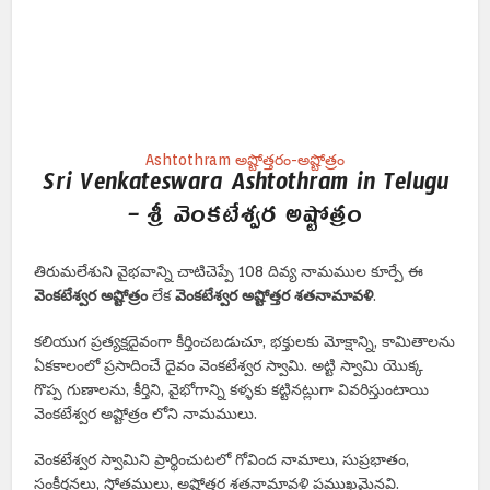
Ashtothram అష్టోత్తరం-అష్టోత్రం
Sri Venkateswara Ashtothram in Telugu
– శ్రీ వెంకటేశ్వర అష్టోత్రం
తిరుమలేశుని వైభవాన్ని చాటిచెప్పే 108 దివ్య నామముల కూర్పే ఈ
వెంకటేశ్వర అష్టోత్రం
లేక
వెంకటేశ్వర అష్టోత్తర శతనామావళి
.
కలియుగ ప్రత్యక్షదైవంగా కీర్తించబడుచూ, భక్తులకు మోక్షాన్ని, కామితాలను
ఏకకాలంలో ప్రసాదించే దైవం వెంకటేశ్వర స్వామి. అట్టి స్వామి యొక్క
గొప్ప గుణాలను, కీర్తిని, వైభోగాన్ని కళ్ళకు కట్టినట్లుగా వివరిస్తుంటాయి
వెంకటేశ్వర అష్టోత్రం లోని నామములు.
వెంకటేశ్వర స్వామిని ప్రార్థించుటలో గోవింద నామాలు, సుప్రభాతం,
సంకీర్తనలు, స్తోత్రములు, అష్టోత్తర శతనామావళి ప్రముఖమైనవి.