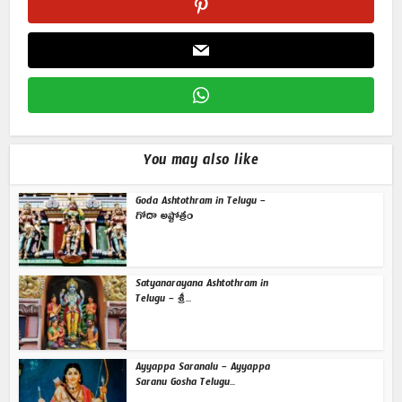
You may also like
Goda Ashtothram in Telugu –
గోదా అష్టోత్రం
Satyanarayana Ashtothram in
Telugu – శ్రీ...
Ayyappa Saranalu – Ayyappa
Saranu Gosha Telugu...