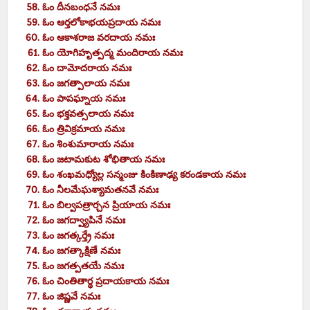
ఓం దీనబంధనే నమః
ఓం ఆర్తలోకాభయప్రదాయ నమః
ఓం ఆకాశరాజ వరదాయ నమః
ఓం యోగిహృత్పద్మ మందిరాయ నమః
ఓం దామోదరాయ నమః
ఓం జగత్పాలాయ నమః
ఓం పాపఘ్నాయ నమః
ఓం భక్తవత్సలాయ నమః
ఓం త్రివిక్రమాయ నమః
ఓం శింశుమారాయ నమః
ఓం జటామకుట శోభితాయ నమః
ఓం శంఖమధ్యోల్ల సన్మంజు కింకిణాఢ్య కరండకాయ నమః
ఓం నీలమేఘశ్యామతనవే నమః
ఓం బిల్వపత్రార్చన ప్రియాయ నమః
ఓం జగద్వ్యాపినే నమః
ఓం జగత్కర్త్రే నమః
ఓం జగత్కాక్షిణే నమః
ఓం జగత్పతయే నమః
ఓం చింతితార్థ ప్రదాయకాయ నమః
ఓం జిష్ణవే నమః