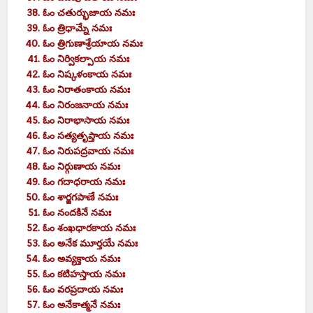
ఓం చతుర్భుజాయ నమః
ఓం త్రిధామ్నే నమః
ఓం త్రిగుణాశ్రేయాయ నమః
ఓం నిర్వికల్పాయ నమః
ఓం నిష్కళంకాయ నమః
ఓం నిరాతంకాయ నమః
ఓం నిరంజనాయ నమః
ఓం నిరాభాసాయ నమః
ఓం సత్యతృప్తాయ నమః
ఓం నిరుపద్రవాయ నమః
ఓం నిర్గుణాయ నమః
ఓం గదాధరాయ నమః
ఓం శార్జగపాణే నమః
ఓం నందకినే నమః
ఓం శంఖధారకాయ నమః
ఓం అనేక మూర్తయే నమః
ఓం అవ్యక్తాయ నమః
ఓం కటిహస్తాయ నమః
ఓం వరప్రదాయ నమః
ఓం అనేకాత్మనే నమః