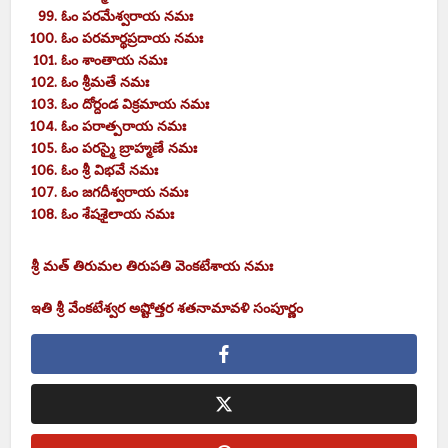
ఓం పరమేశ్వరాయ నమః
ఓం పరమార్థప్రదాయ నమః
ఓం శాంతాయ నమః
ఓం శ్రీమతే నమః
ఓం దోర్దండ విక్రమాయ నమః
ఓం పరాత్పరాయ నమః
ఓం పరస్మై బ్రాహ్మణే నమః
ఓం శ్రీ విభవే నమః
ఓం జగదీశ్వరాయ నమః
ఓం శేషశైలాయ నమః
శ్రీ మత్ తిరుమల తిరుపతి వెంకటేశాయ నమః
ఇతి శ్రీ వేంకటేశ్వర అష్టోత్తర శతనామావళి సంపూర్ణం