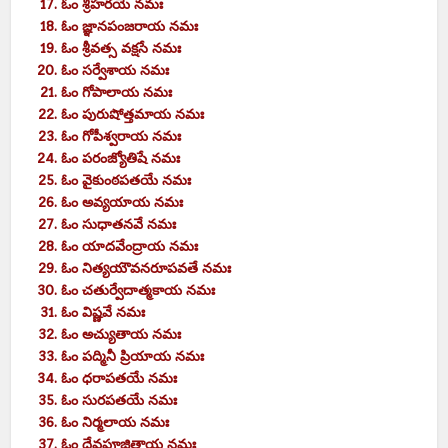
ఓం శ్రీహరయే నమః
ఓం జ్ఞానపంజరాయ నమః
ఓం శ్రీవత్స వక్షసే నమః
ఓం సర్వేశాయ నమః
ఓం గోపాలాయ నమః
ఓం పురుషోత్తమాయ నమః
ఓం గోపీశ్వరాయ నమః
ఓం పరంజ్యోతిషే నమః
ఓం వైకుంఠపతయే నమః
ఓం అవ్యయాయ నమః
ఓం సుధాతనవే నమః
ఓం యాదవేంద్రాయ నమః
ఓం నిత్యయౌవనరూపవతే నమః
ఓం చతుర్వేదాత్మకాయ నమః
ఓం విష్ణవే నమః
ఓం అచ్యుతాయ నమః
ఓం పద్మినీ ప్రియాయ నమః
ఓం ధరాపతయే నమః
ఓం సురపతయే నమః
ఓం నిర్మలాయ నమః
ఓం దేవపూజితాయ నమః